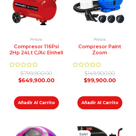
Pintura
Pintura
Compresor 116Psi
Compresor Paint
2Hp 24Lt C/Ac Einhell
Zoom
Valorado
Valorado
$
799,900.00
$
149,900.00
en
en
$
649,900.00
$
99,900.00
0
0
de
de
5
5
Añadir Al Carrito
Añadir Al Carrito
Original
Curren
price
price
Sale!