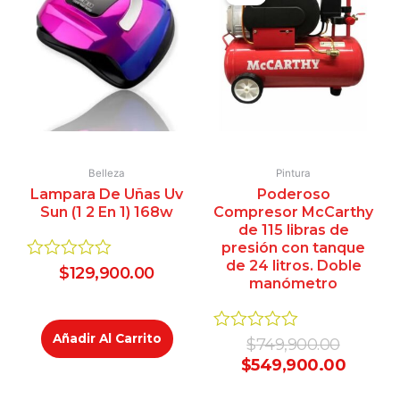
was:
is:
$749,90
$549,9
Belleza
Pintura
Lampara De Uñas Uv
Poderoso
Sun (1 2 En 1) 168w
Compresor McCarthy
de 115 libras de
presión con tanque
de 24 litros. Doble
Valorado
$
129,900.00
manómetro
en
0
de
5
Añadir Al Carrito
Valorado
$
749,900.00
en
$
549,900.00
0
de