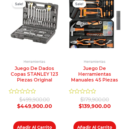
price
price
price
price
Sale!
Sale!
was:
is:
was:
is:
$499,900.00.
$449,900.00.
$179,90
$139,90
Herramientas
Herramientas
Juego De Dados
Juego De
Copas STANLEY 123
Herramientas
Piezas Original
Manuales 45 Piezas
Valorado
Valorado
$
499,900.00
$
179,900.00
en
en
$
449,900.00
$
139,900.00
0
0
de
de
5
5
Añadir Al Carrito
Añadir Al Carrito