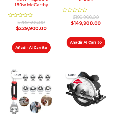
180w McCarthy
Valorado
$
199,900.00
en
Valorado
$
289,900.00
$
149,900.00
0
en
$
229,900.00
de
0
5
de
5
Añadir Al Carrito
Añadir Al Carrito
Original
Current
Original
Curren
price
price
price
price
Sale!
Sale!
was:
is:
was:
is:
$79,900.00.
$39,900.00.
$349,9
$219,9