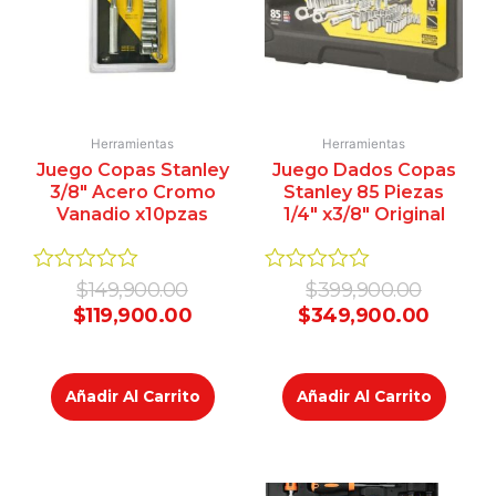
Herramientas
Herramientas
Juego Copas Stanley
Juego Dados Copas
3/8″ Acero Cromo
Stanley 85 Piezas
Vanadio x10pzas
1/4″ x3/8″ Original
Valorado
Valorado
$
149,900.00
$
399,900.00
en
en
$
119,900.00
$
349,900.00
0
0
de
de
5
5
Añadir Al Carrito
Añadir Al Carrito
Original
Current
Original
Curren