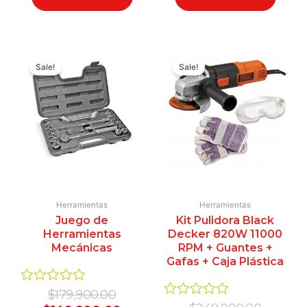
Original
Current
Original
Curren
price
price
price
price
Sale!
Sale!
was:
is:
was:
is:
$179,900.00.
$149,900.00.
$249,9
$199,9
Herramientas
Herramientas
Juego de
Kit Pulidora Black
Herramientas
Decker 820W 11000
Mecánicas
RPM + Guantes +
Gafas + Caja Plástica
Valorado
$
179,900.00
en
Valorado