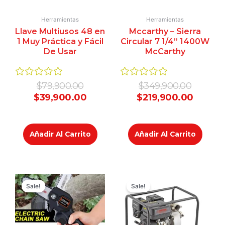
Herramientas
Herramientas
Llave Multiusos 48 en
Mccarthy – Sierra
1 Muy Práctica y Fácil
Circular 7 1/4” 1400W
De Usar
McCarthy
Valorado
Valorado
$
79,900.00
$
349,900.00
en
en
$
39,900.00
$
219,900.00
0
0
de
de
5
5
Añadir Al Carrito
Añadir Al Carrito
Original
Current
Original
Curren
price
price
price
price
Sale!
Sale!
was:
is:
was:
is:
$249,900.00.
$149,900.00.
$949,9
$849,9