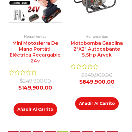
Herramientas
Herramientas
Mini Motosierra De
Motobomba Gasolina
Mano Portátil
2″X2″ Autocebante
Eléctrica Recargable
5.5Hp Arvek
24v
Valorado
$
949,900.00
en
Valorado
$
249,900.00
$
849,900.00
0
en
$
149,900.00
de
0
5
de
5
Añadir Al Carrito
Añadir Al Carrito