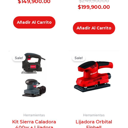
$
249,900.00
$
149,900.00
0
en
$
199,900.00
de
0
5
de
5
Añadir Al Carrito
Añadir Al Carrito
Original
Current
Original
Curren
price
price
price
price
Sale!
Sale!
was:
is:
was:
is:
$289,900.00.
$229,900.00.
$199,90
$149,9
Herramientas
Herramientas
Kit Sierra Caladora
Lijadora Orbital
400w + Lijadora
Einhell