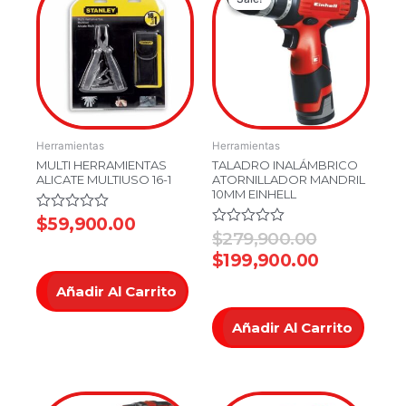
price
price
was:
is:
$279,900.
$199,900.
Herramientas
Herramientas
MULTI HERRAMIENTAS
TALADRO INALÁMBRICO
ALICATE MULTIUSO 16-1
ATORNILLADOR MANDRIL
10MM EINHELL
Valorado
$
59,900.00
en
Valorado
$
279,900.00
0
en
$
199,900.00
de
0
5
de
5
Añadir Al Carrito
Añadir Al Carrito
Original
Current
Original
Current