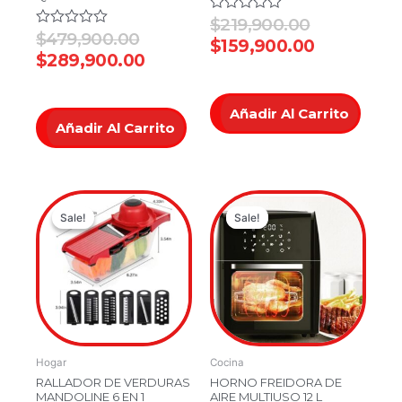
Valorado
$
219,900.00
en
Valorado
$
479,900.00
$
159,900.00
0
en
$
289,900.00
de
0
5
de
5
Añadir Al Carrito
Añadir Al Carrito
Original
Current
Original
Current
Sale!
Sale!
Sale!
Sale!
price
price
price
price
was:
is:
was:
is:
$79,000.00.
$54,900.00.
$549,900.
$469,900
Hogar
Cocina
RALLADOR DE VERDURAS
HORNO FREIDORA DE
MANDOLINE 6 EN 1
AIRE MULTIUSO 12 L