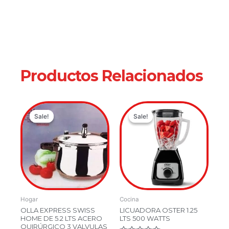
Productos Relacionados
Original
Current
Original
Current
Sale!
Sale!
Sale!
Sale!
price
price
price
price
was:
is:
was:
is:
$479,900.00.
$289,900.00.
$219,900.0
$159,900.
Hogar
Cocina
OLLA EXPRESS SWISS
LICUADORA OSTER 1.25
HOME DE 5.2 LTS ACERO
LTS 500 WATTS
QUIRÚRGICO 3 VALVULAS