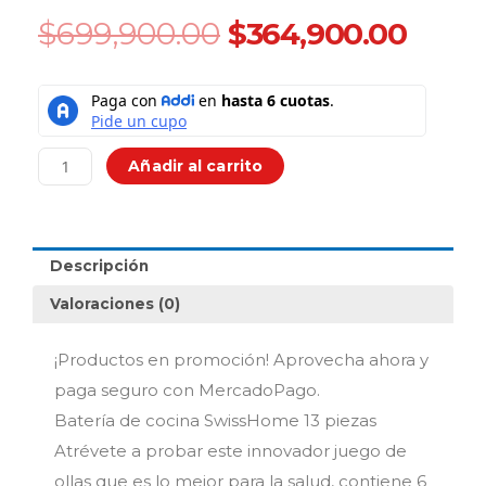
Original
Curr
$
699,900.00
$
364,900.00
price
price
was:
is:
Batería
$699,900.00.
$364,
de
Cocina
Swiss
Añadir al carrito
Home
13
Piezas
Acero
Descripción
Quirúrgico
cantidad
Valoraciones (0)
¡Productos en promoción! Aprovecha ahora y
paga seguro con MercadoPago.
Batería de cocina SwissHome 13 piezas
Atrévete a probar este innovador juego de
ollas que es lo mejor para la salud, contiene 6