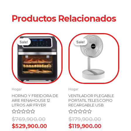
Productos Relacionados
Original
Current
Original
Current
Sale!
Sale!
Sale!
Sale!
price
price
price
price
was:
is:
was:
is:
$769,900.00.
$529,900.00.
$179,900.0
$119,900.0
Hogar
Hogar
HORNO Y FREIDORA DE
VENTILADOR PLEGABLE
AIRE RENAHOUSE 12
PORTATIL TELESCOPIO
LITROS AIR FRYER
RECARGABLE USB
Valorado
$
769,900.00
Valorado
$
179,900.00
en
en
$
529,900.00
$
119,900.00
0
0