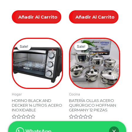
de
de
5
5
Añadir Al Carrito
Añadir Al Carrito
Original
Current
Original
Current
Sale!
Sale!
Sale!
Sale!
price
price
price
price
was:
is:
was:
is:
$349,900.00.
$249,900.00.
$499,900.
$349,900
Hogar
Cocina
HORNO BLACK AND
BATERÍA OLLAS ACERO
DECKER 14 LITROS ACERO
QUIRÚRGICO HOFFMAN
INOXIDABLE
GERMANY 12 PIEZAS
Valorado
$
349,900.00
Valorado
$
499,900.00
en
en
$
249,900.00
$
349,900.00