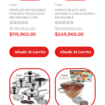
Hogar
Hogar
VENTILADOR PLEGABLE
HORNO BLACK AND
PORTATIL TELESCOPIO
DECKER 14 LITROS ACERO
RECARGABLE USB
INOXIDABLE
Valorado
$
179,900.00
Valorado
$
349,900.00
en
en
$
119,900.00
$
249,900.00
0
0
de
de
5
5
Añadir Al Carrito
Añadir Al Carrito
Original
Current
Original
Current
Sale!
Sale!
Sale!
Sale!
price
price
price
price
was:
is:
was:
is:
$849,900.00.
$499,900.00.
$179,900.0
$129,900.