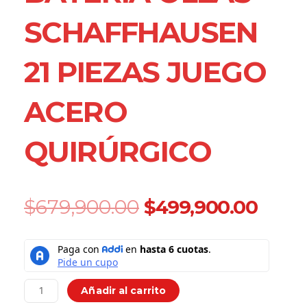
SCHAFFHAUSEN
21 PIEZAS JUEGO
ACERO
QUIRÚRGICO
Original
Curr
$
679,900.00
$
499,900.00
price
price
was:
is:
Bateria
$679,900.00.
$499
Ollas
Schaffhausen
21
Añadir al carrito
Piezas