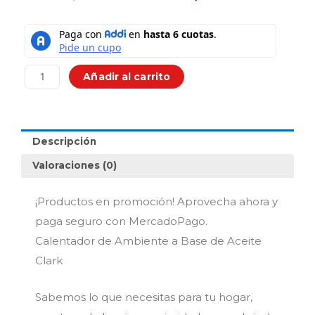
price
price
was:
is:
Calentador
$659,900.00.
$499,
de
Ambiente
a
Añadir al carrito
Base
de
Aceite
Clark
Descripción
cantidad
Valoraciones (0)
¡Productos en promoción! Aprovecha ahora y
paga seguro con MercadoPago.
Calentador de Ambiente a Base de Aceite
Clark
Sabemos lo que necesitas para tu hogar,