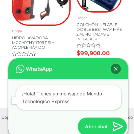
Hogar
COLCHÓN INFLABLE
DOBLE BEST WAY MÁS
Hogar
2 ALMOHADAS E
HIDROLAVADORA
INFLADOR
MCCARTHY 1305 PSI +
ACOPLE RÁPIDO
Valorado
$
99,900.00
en
Valorado
$
299,900.00
0
en
de
$
249,900.00
0
5
de
Añadir Al
5
Carrito
Añadir Al Carrito
¡Hola! Tienes un mensaje de Mundo
Tecnológico Express
Copyright © 2026 Mundo Tecnológico Express | Powered by Mundo
Tecnológico Express
Abrir chat