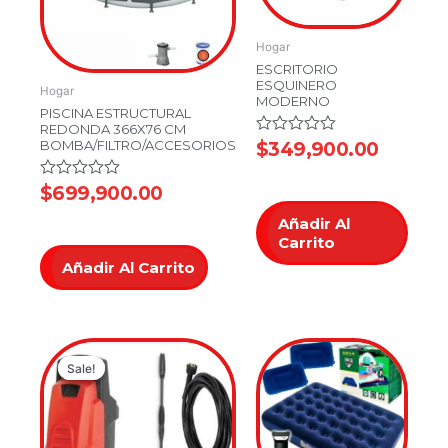
Hogar
ESCRITORIO
ESQUINERO
Hogar
MODERNO
PISCINA ESTRUCTURAL
REDONDA 366X76 CM
BOMBA/FILTRO/ACCESORIOS
Valorado
$
349,900.00
en
0
Valorado
$
699,900.00
de
en
5
0
Añadir Al
de
Carrito
5
Añadir Al Carrito
Original
Current
Sale!
Sale!
price
price
was:
is:
$299,900.00.
$249,900.00.