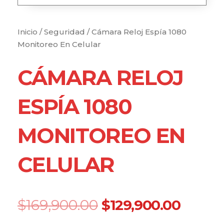
Inicio
/
Seguridad
/ Cámara Reloj Espía 1080
Monitoreo En Celular
CÁMARA RELOJ
ESPÍA 1080
MONITOREO EN
CELULAR
Original
Curre
$
169,900.00
$
129,900.00
price
price