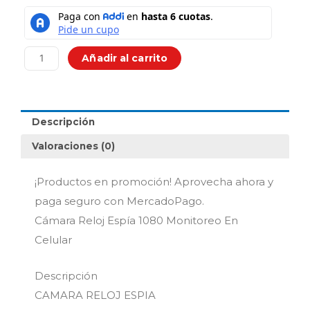
was:
is:
Cámara
$169,900.00.
$129,9
Reloj
Espía
1080
Añadir al carrito
Monitoreo
En
Celular
cantidad
Descripción
Valoraciones (0)
¡Productos en promoción! Aprovecha ahora y
paga seguro con MercadoPago.
Cámara Reloj Espía 1080 Monitoreo En
Celular
Descripción
CAMARA RELOJ ESPIA