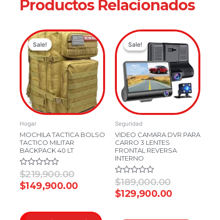
Productos Relacionados
Original
Current
Original
Current
Sale!
Sale!
Sale!
Sale!
price
price
price
price
was:
is:
was:
is:
$219,900.00.
$149,900.00.
$189,000.
$129,900.
Hogar
Seguridad
MOCHILA TACTICA BOLSO
VIDEO CAMARA DVR PARA
TACTICO MILITAR
CARRO 3 LENTES
BACKPACK 40 LT
FRONTAL REVERSA
INTERNO
Valorado
$
219,900.00
en
Valorado
$
189,000.00
$
149,900.00
0
en
$
129,900.00
de
0
5
de
5