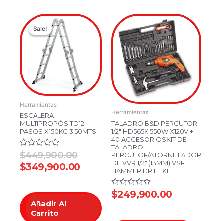
Original
Current
Sale!
Sale!
price
price
was:
is:
$449,900.00.
$349,900.00.
Herramientas
Herramientas
ESCALERA
MULTIPROPÓSITO12
TALADRO B&D PERCUTOR
PASOS X150KG 3.50MTS
1/2″ HD565K 550W X120V +
40 ACCESORIOSKIT DE
TALADRO
Valorado
$
449,900.00
PERCUTOR/ATORNILLADOR
en
DE VVR 1/2″ (13MM) VSR
$
349,900.00
0
HAMMER DRILL KIT
de
5
Valorado
$
249,900.00
en
Añadir Al
0
Carrito
de