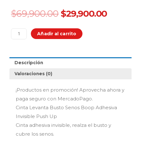
Original
Current
$
69,900.00
$
29,900.00
price
price
was:
is:
Cinta
$69,900.00.
$29,900
Añadir al carrito
Levanta
Busto
Senos
Boop
Descripción
Adhesiva
Invisible
Valoraciones (0)
Push
Up
¡Productos en promoción! Aprovecha ahora y
cantidad
paga seguro con MercadoPago.
Cinta Levanta Busto Senos Boop Adhesiva
Invisible Push Up
Cinta adhesiva invisible, realza el busto y
cubre los senos.