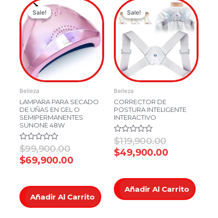
Original
Current
Original
Current
Sale!
Sale!
Sale!
Sale!
price
price
price
price
was:
is:
was:
is:
$99,900.00.
$69,900.00.
$119,900.0
$49,900.0
Belleza
Belleza
LAMPARA PARA SECADO
CORRECTOR DE
DE UÑAS EN GEL O
POSTURA INTELIGENTE
SEMIPERMANENTES
INTERACTIVO
SUNONE 48W
Valorado
$
119,900.00
en
Valorado
$
99,900.00
$
49,900.00
0
en
$
69,900.00
de
0
5
de
5
Añadir Al Carrito
Añadir Al Carrito