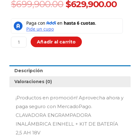
Original
Curr
$
699,900.00
$
629,900.00
price
price
was:
is:
CLAVADORA
$699,900.00.
$629,
ENGRAMPADORA
INALÁMBRICA
EINHELL
Añadir al carrito
+
KIT
DE
BATERÍA
Descripción
2,5
AH
Valoraciones (0)
18V
cantidad
¡Productos en promoción! Aprovecha ahora y
paga seguro con MercadoPago.
CLAVADORA ENGRAMPADORA
INALÁMBRICA EINHELL + KIT DE BATERÍA
2,5 AH 18V