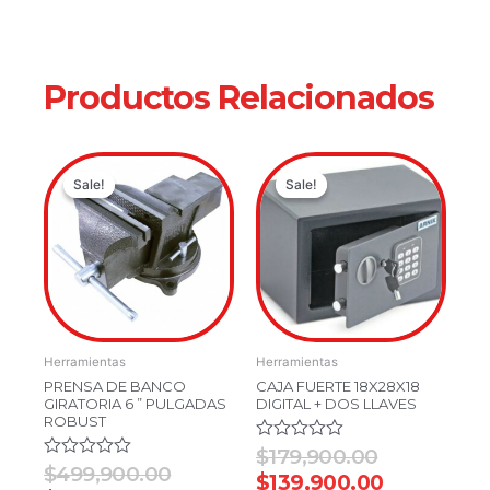
Productos Relacionados
Original
Current
Original
Current
Sale!
Sale!
Sale!
Sale!
price
price
price
price
was:
is:
was:
is:
$499,900.00.
$399,900.00.
$179,900.0
$139,900.
Herramientas
Herramientas
PRENSA DE BANCO
CAJA FUERTE 18X28X18
GIRATORIA 6 ” PULGADAS
DIGITAL + DOS LLAVES
ROBUST
Valorado
$
179,900.00
en
Valorado
$
499,900.00
$
139,900.00
0
en