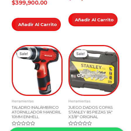
$
399,900.00
de
0
5
de
5
Añadir Al Carrito
Añadir Al Carrito
Original
Current
Original
Current
Sale!
Sale!
Sale!
Sale!
price
price
price
price
was:
is:
was:
is:
$279,900.00.
$199,900.00.
$399,900.
$349,900
Herramientas
Herramientas
TALADRO INALÁMBRICO
JUEGO DADOS COPAS
ATORNILLADOR MANDRIL
STANLEY 85 PIEZAS 1/4″
10MM EINHELL
X3/8″ ORIGINAL
Valorado
$
279,900.00
Valorado
$
399,900.00