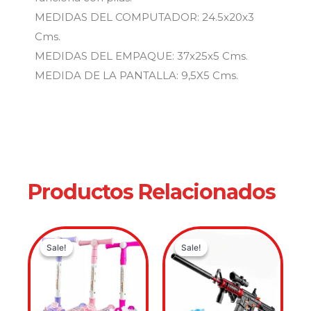
MEDIDAS DEL COMPUTADOR: 24.5x20x3
Cms.
MEDIDAS DEL EMPAQUE: 37x25x5 Cms.
MEDIDA DE LA PANTALLA: 9,5X5 Cms.
Productos Relacionados
Original
Current
Original
Current
Sale!
Sale!
Sale!
Sale!
price
price
price
price
was:
is:
was:
is:
$189,900.00.
$119,900.00.
$249,900.
$179,900.