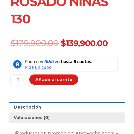
ROSADO NIÑAS
130
Original
Curre
$
179,900.00
$
139,900.00
price
price
was:
is:
COMPUTADOR
$179,900.00.
$139,9
ROSADO
NIÑAS
130
Añadir al carrito
cantidad
Descripción
Valoraciones (0)
¡Productos en promoción! Aprovecha ahora y