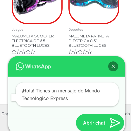
Juegos
Deportes
MALUMETA SCOOTER
MALUMETA PATINETA
ELÉCTRICA DE 6.5
ELÉCTRICA 8.5″
BLUETOOTH LUCES
BLUETOOTH LUCES
Valorado
$
899,900.00
Valorado
$
1,299,900.00
en
en
$
499,900.00
$
599,900.00
0
0
de
de
5
5
Añadir Al Carrito
Añadir Al Carrito
¡Hola! Tienes un mensaje de Mundo
Tecnológico Express
Copyright © 2026 Mundo Tecnológico Express | Powered by Mundo
Tecnológico Express
Abrir chat