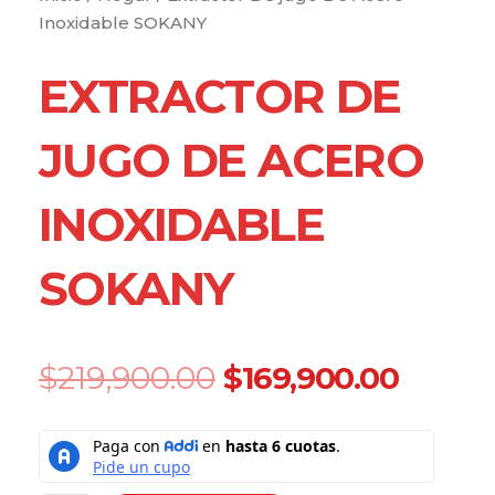
Inoxidable SOKANY
EXTRACTOR DE
JUGO DE ACERO
INOXIDABLE
SOKANY
Original
Curre
$
219,900.00
$
169,900.00
price
price
was:
is:
Extractor
$219,900.00.
$169,9
De
jugo