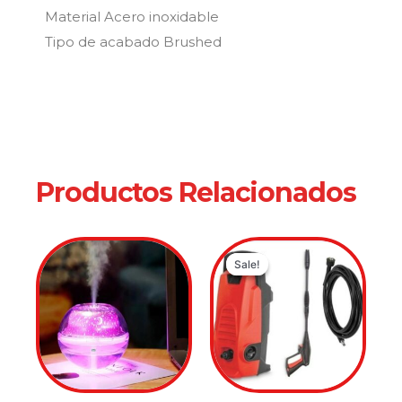
Material Acero inoxidable
Tipo de acabado Brushed
Productos Relacionados
Original
Current
Sale!
Sale!
price
price
was:
is:
$299,900.
$249,900