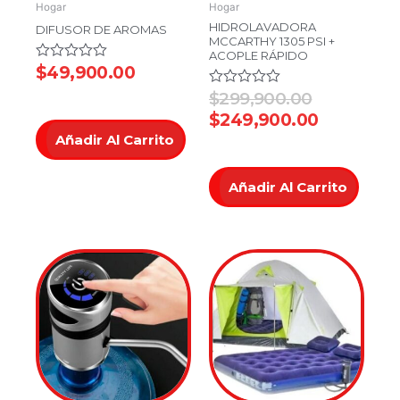
Hogar
Hogar
HIDROLAVADORA
DIFUSOR DE AROMAS
MCCARTHY 1305 PSI +
ACOPLE RÁPIDO
Valorado
$
49,900.00
en
Valorado
$
299,900.00
0
en
de
$
249,900.00
0
5
de
Añadir Al Carrito
5
Añadir Al Carrito