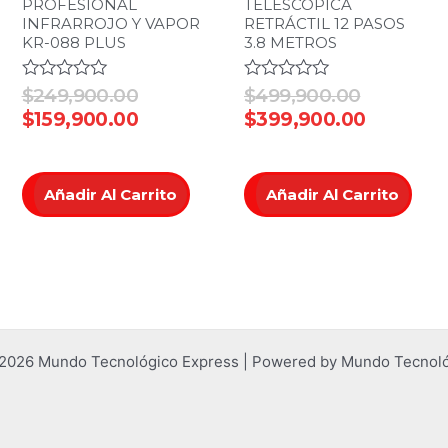
PROFESIONAL
TELESCÓPICA
INFRARROJO Y VAPOR
RETRÁCTIL 12 PASOS
KR-088 PLUS
3.8 METROS
Valorado
$
249,900.00
Valorado
$
499,900.00
en
en
$
159,900.00
$
399,900.00
0
0
de
de
5
5
Añadir Al Carrito
Añadir Al Carrito
 2026 Mundo Tecnológico Express | Powered by Mundo Tecnoló