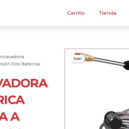
Carrito
Tienda
drolavadora
Sale!
esión Dos Baterías
VADORA
RICA
A A