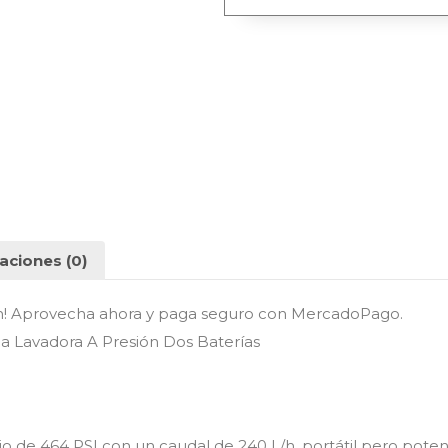
aciones (0)
n! Aprovecha ahora y paga seguro con MercadoPago.
a Lavadora A Presión Dos Baterías
o de 464 PSI con un caudal de 240 L/h, portátil pero pote