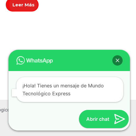
0
Leer Más
de
5
¡Hola! Tienes un mensaje de Mundo
Tecnológico Express
gico Express
Abrir chat