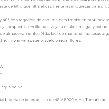
sta de filtro que filtra eficazmente las impurezas para pro
 y 40°, con regadera de espuma para limpiar en profundidad
o y compacto, sencillo para viajar a cualquier lugar y extra
e almacenamiento sólida, fácil de mantener las cosas organ
e, limpiar vallas, suelo, suelo o regar flores.
 W
H.
e agua de 32
ía: batería de iones de litio de 48 V 8000 mAh. Tamaño del ar