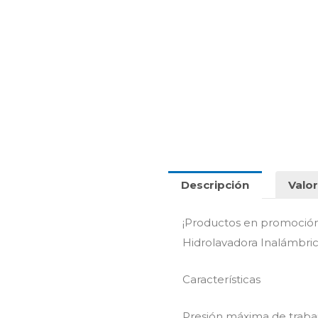
Descripción
Valor
¡Productos en promoció
Hidrolavadora Inalámbric
Características
Presión máxima de trabaj