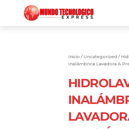
Ir
al
contenido
Inicio
/
Uncategorized
/ Hi
Inalámbrica Lavadora A Pr
HIDROLA
INALÁMB
LAVADOR