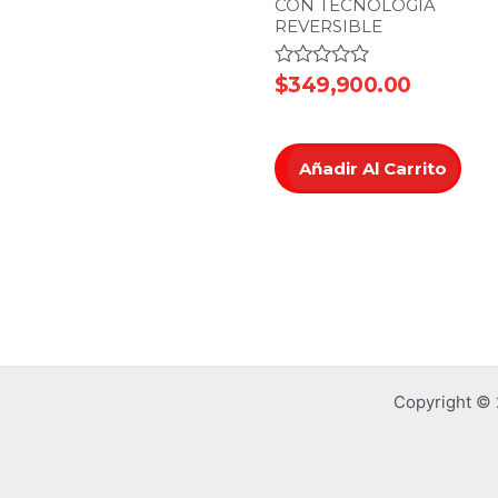
CON TECNOLOGÍA
REVERSIBLE
Valorado
$
349,900.00
en
0
de
5
Añadir Al Carrito
Copyright ©