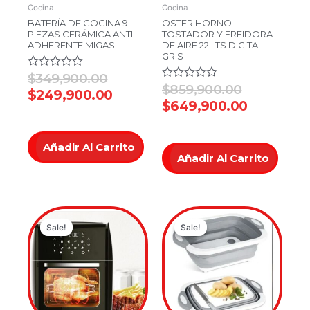
Cocina
Cocina
BATERÍA DE COCINA 9
OSTER HORNO
PIEZAS CERÁMICA ANTI-
TOSTADOR Y FREIDORA
ADHERENTE MIGAS
DE AIRE 22 LTS DIGITAL
GRIS
Valorado
$
349,900.00
en
Valorado
$
859,900.00
$
249,900.00
0
en
$
649,900.00
de
0
5
de
5
Añadir Al Carrito
Añadir Al Carrito
Original
Current
Original
Current
Sale!
Sale!
Sale!
Sale!
price
price
price
price
was:
is:
was:
is:
$549,900.00.
$469,900.00.
$54,900.00
$39,900.00