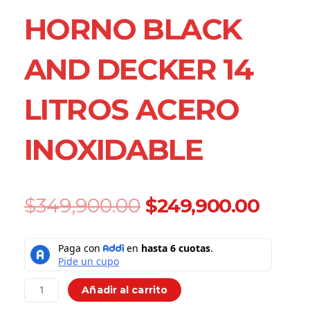
HORNO BLACK
AND DECKER 14
LITROS ACERO
INOXIDABLE
Original
Curr
$
349,900.00
$
249,900.00
price
price
was:
is:
Horno
$349,900.00.
$249,
Black
And
Decker
Añadir al carrito
14