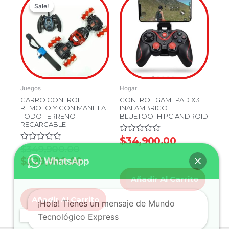
Sale!
Sale!
price
price
was:
is:
$349,900.00.
$229,900.00.
Juegos
Hogar
CARRO CONTROL
CONTROL GAMEPAD X3
REMOTO Y CON MANILLA
INALAMBRICO
TODO TERRENO
BLUETOOTH PC ANDROID
RECARGABLE
Valorado
$
34,900.00
en
Valorado
$
349,900.00
0
en
$
229,900.00
de
0
5
de
5
Añadir Al Carrito
Añadir Al Carrito
¡Hola! Tienes un mensaje de Mundo
Tecnológico Express