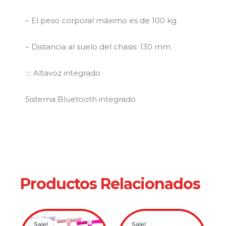
– El peso corporal máximo es de 100 kg
– Distancia al suelo del chasis: 130 mm
:::: Altavoz integrado
Sistema Bluetooth integrado
Productos Relacionados
Original
Current
Original
Current
Sale!
Sale!
Sale!
Sale!