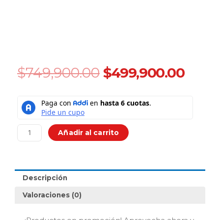
Original
Curr
$
749,900.00
$
499,900.00
price
price
was:
is:
Malumeta
$749,900.00.
$499
Scooter
Eléctrica
De
Añadir al carrito
6.5
Bluetooth
Luces
cantidad
Descripción
Valoraciones (0)