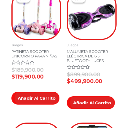
price
price
price
price
was:
is:
was:
is:
$189,900.00.
$119,900.00.
$899,900.
$499,900
Juegos
Juegos
PATINETA SCOOTER
MALUMETA SCOOTER
UNICORNIO PARA NIÑAS
ELÉCTRICA DE 6.5
BLUETOOTH LUCES
Valorado
$
189,900.00
en
Valorado
$
899,900.00
$
119,900.00
0
en
$
499,900.00
de
0
5
de
5
Añadir Al Carrito
Añadir Al Carrito
Original
Current