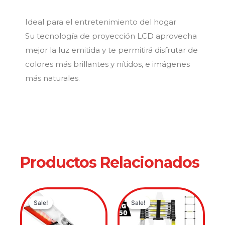
Ideal para el entretenimiento del hogar
Su tecnología de proyección LCD aprovecha
mejor la luz emitida y te permitirá disfrutar de
colores más brillantes y nítidos, e imágenes
más naturales.
Productos Relacionados
Original
Current
Original
Current
Sale!
Sale!
Sale!
Sale!
price
price
price
price
was:
is:
was:
is: