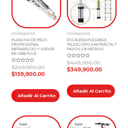
$249,900.00.
$159,900.00.
$449,900.
$349,900
Uncategorized
Uncategorized
PLANCHA DE PELO
ESCALERA PLEGABLE
PROFESIONAL
TELESCÓPICA RETRÁCTIL 7
INFRARROJO Y VAPOR
PASOS 2.8 METROS
KR-088 PLUS
Valorado
$
449,900.00
en
Valorado
$
249,900.00
$
349,900.00
0
en
$
159,900.00
de
0
5
de
5
Añadir Al Carrito
Añadir Al Carrito
Original
Current
Current
Original
Sale!
Sale!
Sale!
Sale!
price
price
price
price