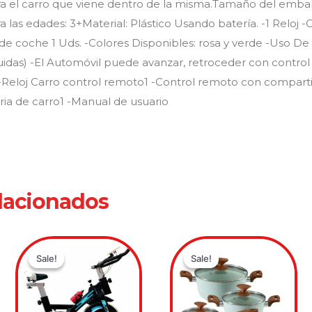
a el carro que viene dentro de la misma.Tamaño del embala
ra las edades: 3+Material: Plástico Usando batería. -1 Reloj
e coche 1 Uds. -Colores Disponibles: rosa y verde -Uso D
luidas) -El Automóvil puede avanzar, retroceder con control
 -Reloj Carro control remoto1 -Control remoto con compar
ria de carro1 -Manual de usuario
lacionados
Original
Current
Original
Current
price
price
price
price
Sale!
Sale!
Sale!
Sale!
was:
is:
was:
is:
$999,900.00.
$649,900.00.
$649,900
$499,90