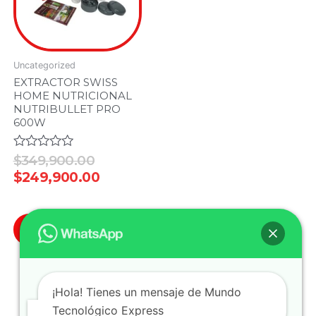
Uncategorized
EXTRACTOR SWISS
HOME NUTRICIONAL
NUTRIBULLET PRO
600W
Valorado
$
349,900.00
en
$
249,900.00
0
de
5
Añadir Al Carrito
¡Hola! Tienes un mensaje de Mundo
Tecnológico Express