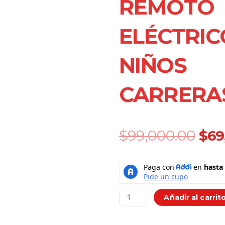
REMOTO
ELÉCTRIC
NIÑOS
CARRERA
Ori
$
99,000.00
$
69
pri
was
Mini
$99
Reloj
Carro
Control
Añadir al carrit
Remoto
Eléctrico