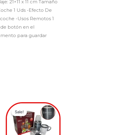
je: 21×11 x 11 cm Tamaño
 -Coche 1 Uds -Efecto De
e coche -Usos Remotos 1
 de botón en el
timento para guardar
Original
Current
price
price
Sale!
Sale!
was:
is:
.00.
0.00.
$349,900.00.
$249,900.00.