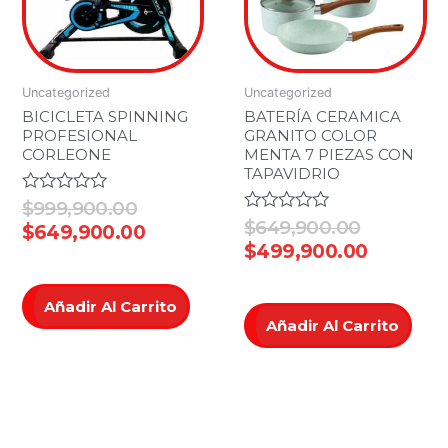
Uncategorized
Uncategorized
BICICLETA SPINNING
BATERÍA CERAMICA
PROFESIONAL
GRANITO COLOR
CORLEONE
MENTA 7 PIEZAS CON
TAPAVIDRIO
Valorado
$
999,900.00
en
Valorado
$
649,900.00
$
649,900.00
0
en
$
499,900.00
de
0
5
de
5
Añadir Al Carrito
Añadir Al Carrito