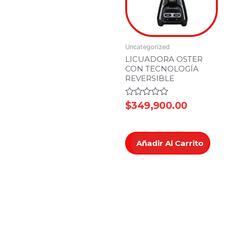
Uncategorized
LICUADORA OSTER
CON TECNOLOGÍA
REVERSIBLE
Valorado
$
349,900.00
en
0
de
5
Añadir Al Carrito