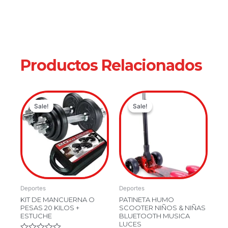
Productos Relacionados
Original
Current
Original
Current
Sale!
Sale!
Sale!
Sale!
price
price
price
price
was:
is:
was:
is:
$249,900.00.
$199,900.00.
$299,900.
$219,900.
Deportes
Deportes
KIT DE MANCUERNA O
PATINETA HUMO
PESAS 20 KILOS +
SCOOTER NIÑOS & NIÑAS
ESTUCHE
BLUETOOTH MUSICA
LUCES