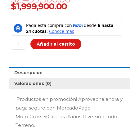
price
price
$
1,999,900.00
is:
was:
$1,999,900.00.
$2,499,900.00.
Moto
Cross
50cc
Para
Añadir al carrito
Niños
Diversión
Todo
Terreno.
Descripción
cantidad
Valoraciones (0)
¡Productos en promoción! Aprovecha ahora y
paga seguro con MercadoPago.
Moto Cross 50cc Para Niños Diversión Todo
Terreno.