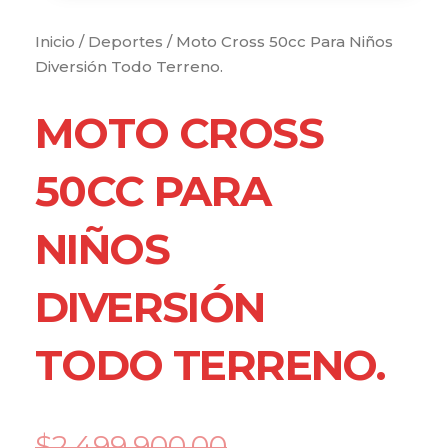
Inicio
/
Deportes
/ Moto Cross 50cc Para Niños
Diversión Todo Terreno.
MOTO CROSS
50CC PARA
NIÑOS
DIVERSIÓN
TODO TERRENO.
Current
Original
$
2,499,900.00