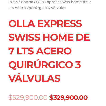
Inicio
/
Cocina
/ Olla Express Swiss home de 7
Lts Acero Quirúrgico 3 Válvulas
OLLA EXPRESS
SWISS HOME DE
7 LTS ACERO
QUIRÚRGICO 3
VÁLVULAS
Original
Curre
$
529,900.00
$
329,900.00
price
price