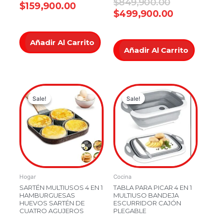
Valorado
$
849,900.00
$
159,900.00
0
en
$
499,900.00
de
0
5
de
5
Añadir Al Carrito
Añadir Al Carrito
Current
Original
Original
Current
Sale!
Sale!
Sale!
Sale!
price
price
price
price
is:
was:
was:
is:
$59,900.00.
$129,900.00.
$54,900.00
$39,900.00
Hogar
Cocina
SARTÉN MULTIUSOS 4 EN 1
TABLA PARA PICAR 4 EN 1
HAMBURGUESAS
MULTIUSO BANDEJA
HUEVOS SARTÉN DE
ESCURRIDOR CAJÓN
CUATRO AGUJEROS
PLEGABLE