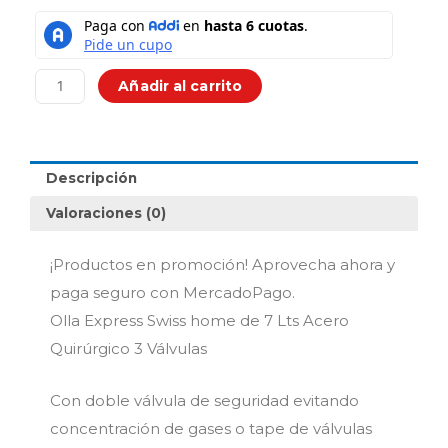
was:
is:
Olla
$529,900.00.
$329,
Express
Swiss
home
Añadir al carrito
de
7
Lts
Acero
Descripción
Quirúrgico
3
Valoraciones (0)
Válvulas
cantidad
¡Productos en promoción! Aprovecha ahora y
paga seguro con MercadoPago.
Olla Express Swiss home de 7 Lts Acero
Quirúrgico 3 Válvulas
Con doble válvula de seguridad evitando
concentración de gases o tape de válvulas