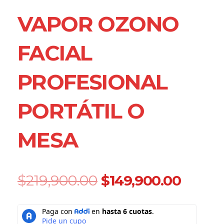
VAPOR OZONO
FACIAL
PROFESIONAL
PORTÁTIL O
MESA
Original
Curre
$
219,900.00
$
149,900.00
price
price
was:
is:
Vapor
$219,900.00.
$149,9
Ozono