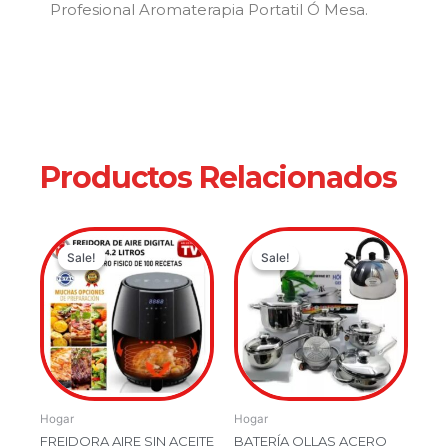
Profesional Aromaterapia Portatil Ó Mesa.
Productos Relacionados
Original
Current
Original
Current
Sale!
Sale!
Sale!
Sale!
price
price
price
price
was:
is:
was:
is:
$349,900.00.
$269,900.00.
$419,900.
$349,900
Hogar
Hogar
FREIDORA AIRE SIN ACEITE
BATERÍA OLLAS ACERO