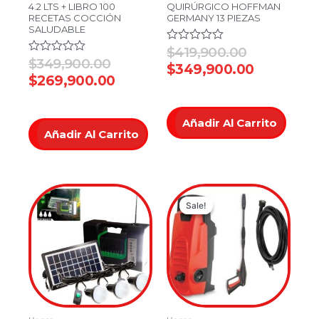
4.2 LTS + LIBRO 100
QUIRÚRGICO HOFFMAN
RECETAS COCCIÓN
GERMANY 13 PIEZAS
SALUDABLE
Valorado
$
419,900.00
en
Valorado
$
349,900.00
$
349,900.00
0
en
$
269,900.00
de
0
5
de
5
Añadir Al Carrito
Añadir Al Carrito
Original
Current
Sale!
Sale!
price
price
was:
is:
$299,900.
$249,900