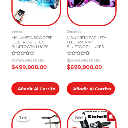
$799,900.00.
$499,900.00.
$849,900.
$699,900
Juegos
Deportes
MALUMETA SCOOTER
MALUMETA PATINETA
ELÉCTRICA DE 6.5
ELECTRICA 10″
BLUETOOTH LUCES
BLUETOOTH LUCES
Valorado
$
799,900.00
Valorado
$
849,900.00
en
en
$
499,900.00
$
699,900.00
0
0
de
de
5
5
Añadir Al Carrito
Añadir Al Carrito
Original
Current
Original
Current
Sale!
Sale!
Sale!
Sale!
price
price
price
price
was:
is:
was:
is: