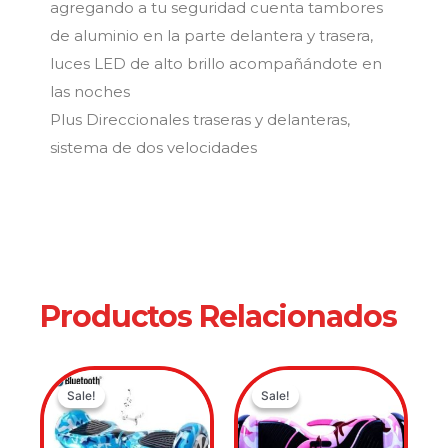
agregando a tu seguridad cuenta tambores
de aluminio en la parte delantera y trasera,
luces LED de alto brillo acompañándote en
las noches
Plus Direccionales traseras y delanteras,
sistema de dos velocidades
Productos Relacionados
Original
Current
Original
Current
Sale!
Sale!
Sale!
Sale!
price
price
price
price
was:
is:
was:
is: