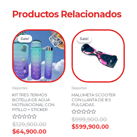
Productos Relacionados
Current
Original
Original
Current
Sale!
Sale!
Sale!
Sale!
price
price
price
price
is:
was:
was:
is:
$64,900.00.
$129,900.00.
$999,900.
$599,900
Deportes
Deportes
KIT TRES TERMOS
MALUMETA SCOOTER
BOTELLA DE AGUA
CON LLANTA DE 8.5
MOTIVACIONAL CON
PULGADAS
PITILLO + STICKER
Valorado
$
999,900.00
en
Valorado
$
129,900.00
$
599,900.00
0
en
$
64,900.00
de
0
5
de