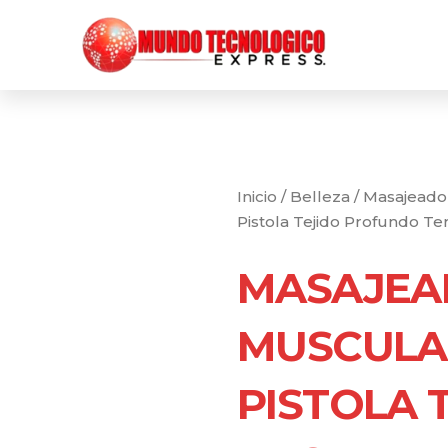
Ir
al
contenido
Inicio
/
Belleza
/ Masajeado
Pistola Tejido Profundo Te
MASAJEA
MUSCULA
PISTOLA 