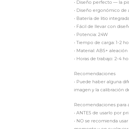
• Diseño perfecto — la pi
• Diseño ergonómico de a
• Batería de litio integr
• Fácil de llevar con diseñ
• Potencia: 24W
• Tiempo de carga: 1-2 ho
• Material: ABS+ aleación
• Horas de trabajo: 2-4 ho
Recomendaciones
• Puede haber alguna dife
imagen y la calibración d
Recomendaciones para ad
• ANTES de usarlo por pr
• NO se recomienda usar l
momento y en cualquier ni