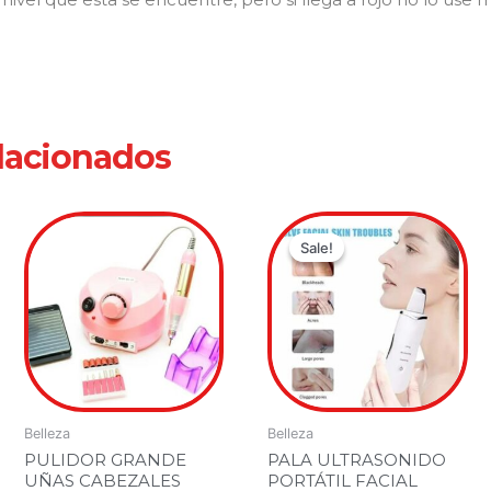
lacionados
Current
Original
price
price
Sale!
Sale!
is:
was:
00.
00.
$99,900.0
$189,900.
Belleza
Belleza
PULIDOR GRANDE
PALA ULTRASONIDO
UÑAS CABEZALES
PORTÁTIL FACIAL