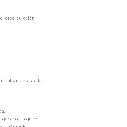
e larga duración.
al tratamiento de la
ga.
argar en cualquier
as, cárguelo.