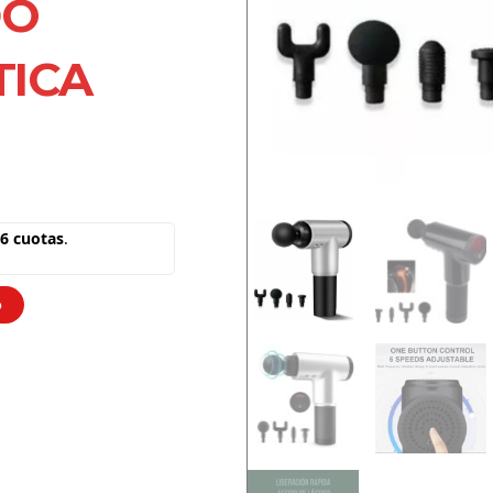
DO
TICA
o