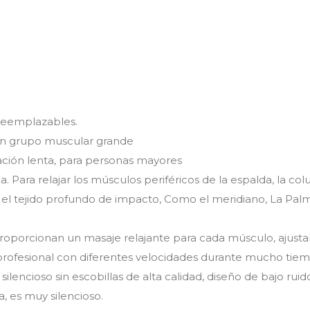
 reemplazables.
un grupo muscular grande
ación lenta, para personas mayores
. Para relajar los músculos periféricos de la espalda, la col
 el tejido profundo de impacto, Como el meridiano, La Palma,
proporcionan un masaje relajante para cada músculo, ajusta
 profesional con diferentes velocidades durante mucho tie
ilencioso sin escobillas de alta calidad, diseño de bajo rui
 es muy silencioso.