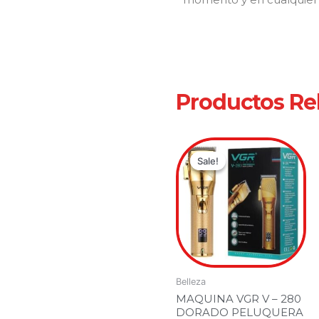
Productos Re
Original
Current
price
price
Sale!
Sale!
was:
is:
$119,900.
$99,000.
Belleza
MAQUINA VGR V – 280
DORADO PELUQUERA