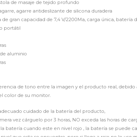
stola de masaje de tejido profundo
garre, agarre antideslizante de silicona duradera
ada de gran capacidad de 7,4 V/2200Ma, carga única, batería d
o portátil
ras
 de aluminio
ras
rencia de tono entre la imagen y el producto real, debido 
el color de su monitor.
ecuado cuidado de la batería del producto,
imera vez cárguelo por 3 horas, NO exceda las horas de car
a batería cuando este en nivel rojo , la batería se puede c
vel que esta se encuentre, pero si llega a rojo no lo use m