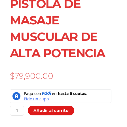
PISTOLA DE
MASAJE
MUSCULAR DE
ALTA POTENCIA
$
79,900.00
Pistola
de
masaje
muscular
Añadir al carrito
de
alta
potencia