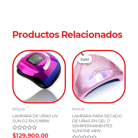
Productos Relacionados
Original
Current
Sale!
Sale!
price
price
was:
is:
$99,900.00
$69,900.00
Belleza
Belleza
LAMPARA DE UÑAS UV
LAMPARA PARA SECADO
SUN (1 2 EN 1) 168W
DE UÑAS EN GEL O
SEMIPERMANENTES
SUNONE 48W
Valorado
$
129,900.00