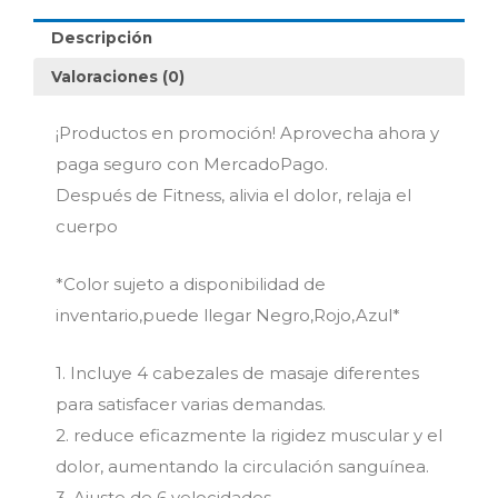
cantidad
Descripción
Valoraciones (0)
¡Productos en promoción! Aprovecha ahora y
paga seguro con MercadoPago.
Después de Fitness, alivia el dolor, relaja el
cuerpo
*Color sujeto a disponibilidad de
inventario,puede llegar Negro,Rojo,Azul*
1. Incluye 4 cabezales de masaje diferentes
para satisfacer varias demandas.
2. reduce eficazmente la rigidez muscular y el
dolor, aumentando la circulación sanguínea.
3. Ajuste de 6 velocidades