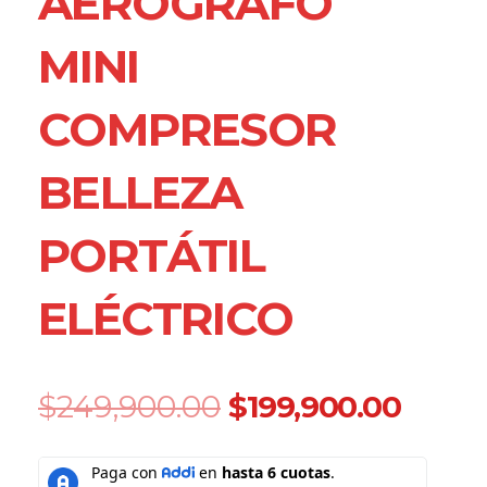
AERÓGRAFO
MINI
COMPRESOR
BELLEZA
PORTÁTIL
ELÉCTRICO
Original
Curre
$
249,900.00
$
199,900.00
price
price
was:
is:
Kit
$249,900.00.
$199,
De