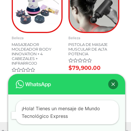
$79,900.00.
$54,900.00.
Belleza
Belleza
MASAJEADOR
PISTOLA DE MASAJE
MOLDEADOR BODY
MUSCULAR DE ALTA
INNOVATION + 4
POTENCIA
CABEZALES +
INFRARROJO
Valorado
$
79,900.00
en
0
Valorado
$
79,900.00
de
en
$
54,900.00
5
0
Añadir Al Carrito
de
5
Añadir Al Carrito
¡Hola! Tienes un mensaje de Mundo
Tecnológico Express