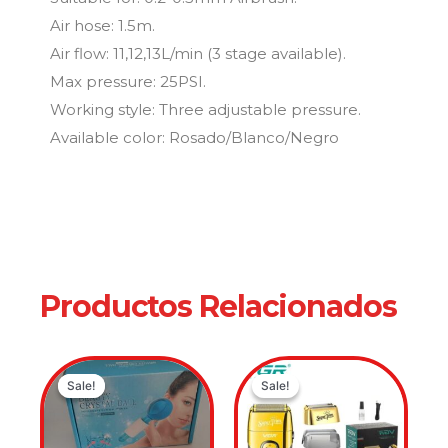
Air hose: 1.5m.
Air flow: 11,12,13L/min (3 stage available).
Max pressure: 25PSI.
Working style: Three adjustable pressure.
Available color: Rosado/Blanco/Negro
Productos Relacionados
Original
Current
Original
Current
Sale!
Sale!
Sale!
Sale!
price
price
price
price
was:
is:
was:
is:
$89,900.00.
$59,900.00.
$119,900.0
$79,900.00