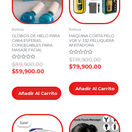
Belleza
Belleza
GLOBOS DE HIELO PARA
MAQUINA CORTA PELO
CARA ESFERAS
VGR V-332 PELUQUERA
CONGELABLES PARA
AFEITADORA
MASAJE FACIAL
Valorado
$
119,900.00
en
Valorado
$
89,900.00
$
79,900.00
0
en
$
59,900.00
de
0
5
de
5
Añadir Al Carrito
Añadir Al Carrito
Original
Current
Sale!
Sale!
price
price
was:
is: