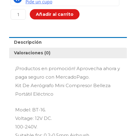
Aerógrafo
Mini
Añadir al carrito
Compresor
Belleza
Portátil
Eléctrico
Descripción
cantidad
Valoraciones (0)
¡Productos en promoción! Aprovecha ahora y
paga seguro con MercadoPago.
Kit De Aerógrafo Mini Compresor Belleza
Portátil Eléctrico
Model: BT-16.
Voltage: 12V DC.
100-240V.
Suitable for: 0.2-0.5mm Airbrush.