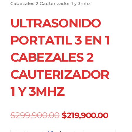
Cabezales 2 Cauterizador 1 y 3mhz
ULTRASONIDO
PORTATIL 3 EN 1
CABEZALES 2
CAUTERIZADOR
1 Y 3MHZ
Original
Curre
$
299,900.00
$
219,900.00
price
price
was:
is:
Ultrasonido