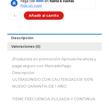
$299,900.00.
$219,
Portatil
3
En
Añadir al carrito
1
Cabezales
2
Cauterizador
Descripción
1
y
Valoraciones (0)
3mhz
cantidad
¡Productos en promoción! Aprovecha ahora y
paga seguro con MercadoPago.
Descripción
ULTRASONIDO CON CAUTERIZADOR 100%
NUEVO GARANTÍA DE 1 AÑO.
TIENE FRECUENCIA PULSADA Y CONTINUA.