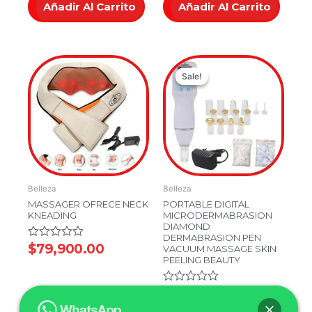
Añadir Al Carrito
Añadir Al Carrito
Original
Current
Sale!
Sale!
price
price
was:
is:
$179,900.0
$149,900.
Belleza
Belleza
MASSAGER OFRECE NECK
PORTABLE DIGITAL
KNEADING
MICRODERMABRASION
DIAMOND
DERMABRASION PEN
Valorado
$
79,900.00
VACUUM MASSAGE SKIN
en
PEELING BEAUTY
0
de
5
Valorado
$
179,900.00
Añadir Al Carrito
en
$
149,900.00
0