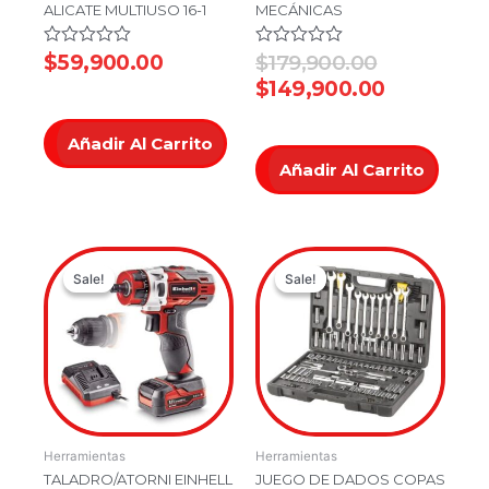
ALICATE MULTIUSO 16-1
MECÁNICAS
Valorado
$
59,900.00
Valorado
$
179,900.00
en
en
$
149,900.00
0
0
de
de
5
5
Añadir Al Carrito
Añadir Al Carrito
Original
Current
Original
Current
Sale!
Sale!
Sale!
Sale!
price
price
price
price
was:
is:
was:
is:
$449,900.00.
$349,900.00.
$499,900.
$449,900
Herramientas
Herramientas
TALADRO/ATORNI EINHELL
JUEGO DE DADOS COPAS