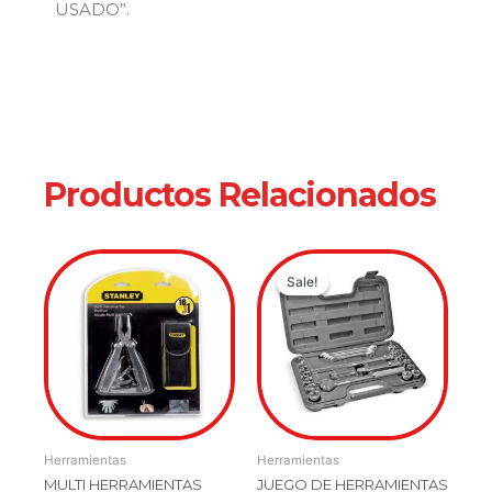
USADO”.
Productos Relacionados
Original
Current
Sale!
Sale!
price
price
was:
is:
$179,900.0
$149,900.
Herramientas
Herramientas
MULTI HERRAMIENTAS
JUEGO DE HERRAMIENTAS