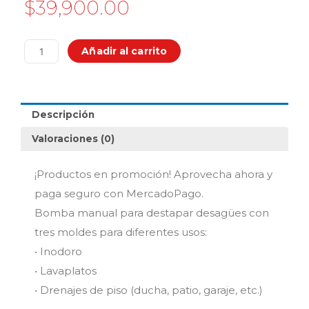
$
39,900.00
Bomba
Añadir al carrito
Destapador
de
Cañerias,
Baños,
Descripción
Cisterna
Lavaplatos,
Valoraciones (0)
Desagües
cantidad
¡Productos en promoción! Aprovecha ahora y
paga seguro con MercadoPago.
Bomba manual para destapar desagües con
tres moldes para diferentes usos:
• Inodoro
• Lavaplatos
• Drenajes de piso (ducha, patio, garaje, etc.)