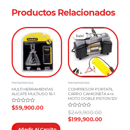
Productos Relacionados
Original
Current
Sale!
Sale!
price
price
was:
is:
$249,900.
$199,900.
Herramientas
Herramientas
MULTI HERRAMIENTAS
COMPRESOR PORTATIL
ALICATE MULTIUSO 16-1
CARRO CAMIONETA 4×4
MOTO DOBLE PISTON 12V
Valorado
$
59,900.00
en
Valorado
$
249,900.00
0
en
$
199,900.00
de
0
5
de
5
Añadir Al Carrito