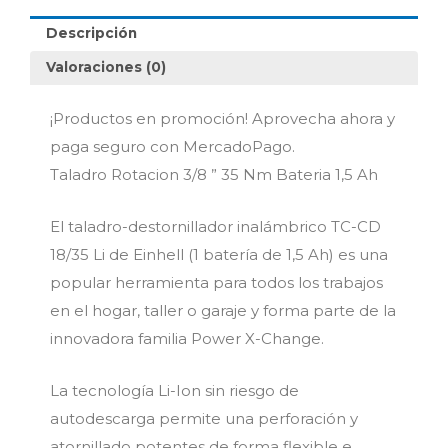
18/35
Descripción
Li
(1x1,5ah)
Valoraciones (0)
cantidad
¡Productos en promoción! Aprovecha ahora y
paga seguro con MercadoPago.
Taladro Rotacion 3/8 ” 35 Nm Bateria 1,5 Ah
El taladro-destornillador inalámbrico TC-CD
18/35 Li de Einhell (1 batería de 1,5 Ah) es una
popular herramienta para todos los trabajos
en el hogar, taller o garaje y forma parte de la
innovadora familia Power X-Change.
La tecnología Li-Ion sin riesgo de
autodescarga permite una perforación y
atornillado potentes de forma flexible e