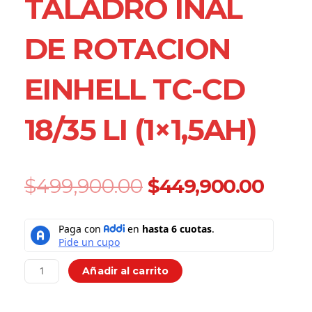
TALADRO INAL
DE ROTACION
EINHELL TC-CD
18/35 LI (1×1,5AH)
Original
Curr
$
499,900.00
$
449,900.00
price
price
was:
is:
Taladro
$499,900.00.
$449
Inal
De
Rotacion
Añadir al carrito
Einhell
Tc-
cd