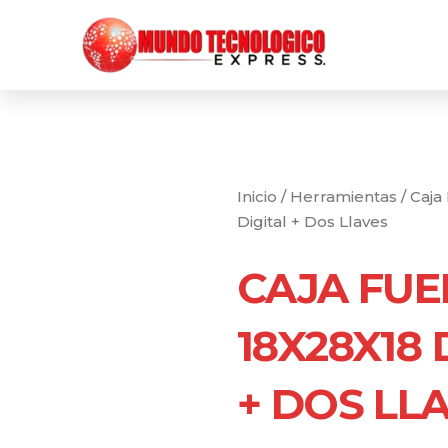
Ir
al
contenido
Inicio
/
Herramientas
/ Caja
Digital + Dos Llaves
CAJA FUE
18X28X18 
+ DOS LL