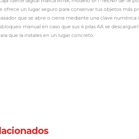
aja fuerte digital marca Arnik, modelo SFT-18ENP de 18 po
e ofrece un lugar seguro para conservar tus objetos más pr
sador que se abre o cierra mediante una clave numérica dig
esbloqueo manual en caso que sus 4 pilas AA se descarguen
 para que la instales en un lugar concreto.
lacionados