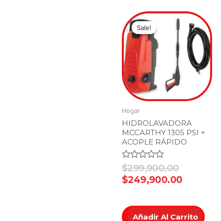
Original
Current
price
price
Sale!
Sale!
was:
is:
$299,900
$249,90
Hogar
HIDROLAVADORA
MCCARTHY 1305 PSI +
ACOPLE RÁPIDO
Valorado
$
299,900.00
en
$
249,900.00
0
de
5
Añadir Al Carrito