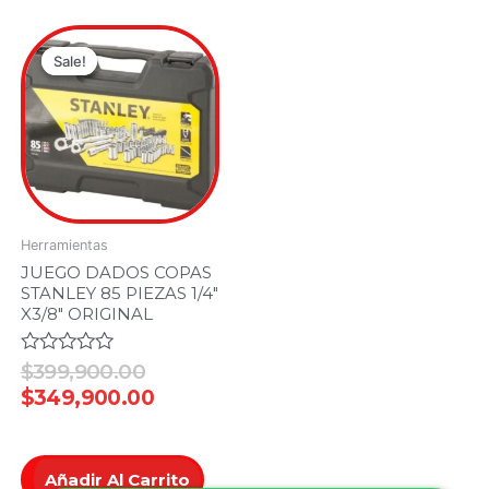
Original
Current
price
price
Sale!
Sale!
was:
is:
.00.
0.00.
$399,900.00.
$349,900.00.
Herramientas
JUEGO DADOS COPAS
STANLEY 85 PIEZAS 1/4″
X3/8″ ORIGINAL
Valorado
$
399,900.00
en
$
349,900.00
0
de
5
Añadir Al Carrito