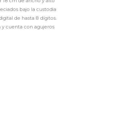
r 18 cm de ancho y alto
eciados bajo la custodia
ital de hasta 8 dígitos.
 y cuenta con agujeros