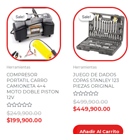
Original
Current
Original
Current
price
price
price
price
Sale!
Sale!
Sale!
Sale!
was:
is:
was:
is:
.00.
0.00.
$249,900.00.
$199,900.00.
$499,900
$449,90
Herramientas
Herramientas
COMPRESOR
JUEGO DE DADOS
PORTATIL CARRO
COPAS STANLEY 123
CAMIONETA 4×4
PIEZAS ORIGINAL
MOTO DOBLE PISTON
12V
Valorado
$
499,900.00
en
$
449,900.00
0
Valorado
$
249,900.00
de
en
$
199,900.00
5
0
de
Añadir Al Carrito
5