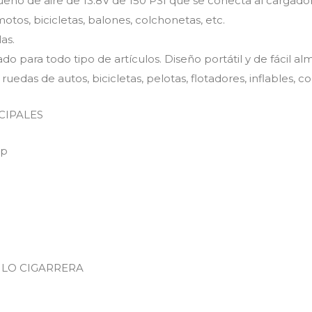
ño de aire de 13.8V de 150 PSI que se conecta al cargador
otos, bicicletas, balones, colchonetas, etc.
as.
do para todo tipo de artículos. Diseño portátil y de fácil 
ar ruedas de autos, bicicletas, pelotas, flotadores, inflables
CIPALES
mp
LO CIGARRERA