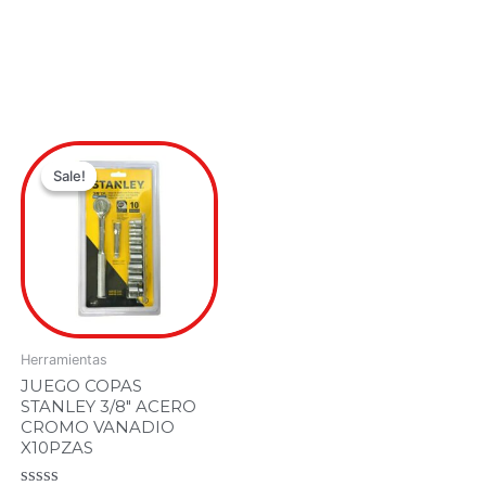
Original
Current
price
price
Sale!
Sale!
was:
is:
.00.
0.00.
$149,900.00.
$119,900.00.
Herramientas
JUEGO COPAS
STANLEY 3/8″ ACERO
CROMO VANADIO
X10PZAS