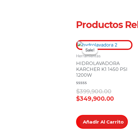
Productos Re
Original
Current
price
price
Sale!
Sale!
Herramientas
was:
is:
HIDROLAVADORA
$399,900
$349,90
KARCHER K1 1450 PSI
1200W
Valorado
$
399,900.00
en
$
349,900.00
0
de
5
Añadir Al Carrito