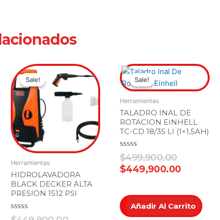
lacionados
Original
Current
Original
Current
price
price
price
price
Sale!
Sale!
Sale!
Sale!
was:
is:
was:
is:
Herramientas
.00.
0.00.
$449,900.00.
$389,900.00.
$499,900
$449,90
TALADRO INAL DE
ROTACION EINHELL
TC-CD 18/35 LI (1×1,5AH)
Valorado
$
499,900.00
en
Herramientas
$
449,900.00
0
HIDROLAVADORA
de
BLACK DECKER ALTA
5
PRESION 1512 PSI
Añadir Al Carrito
Valorado
$
449,900.00