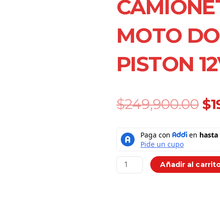
CAMIONE
MOTO DO
PISTON 12
Or
$
249,900.00
$
1
pr
wa
Compresor
$2
Portatil
Carro
Camioneta
Añadir al carrit
4x4
Moto
Doble
Piston