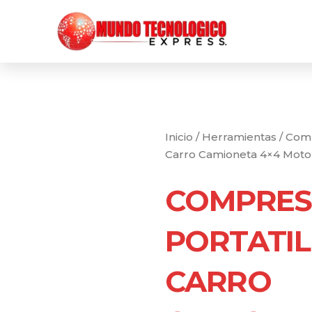
Ir
al
contenido
Inicio
/
Herramientas
/ Comp
Carro Camioneta 4×4 Moto 
COMPRE
PORTATIL
CARRO