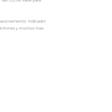
 del coche, ideal para
almacenamiento. Indicador
, colchones y muchos mas.