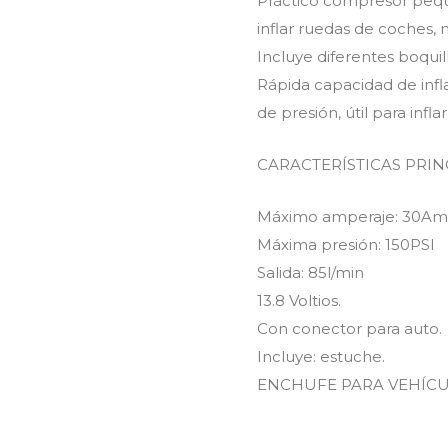
Práctico compresor peque
inflar ruedas de coches, m
Incluye diferentes boquill
Rápida capacidad de infla
de presión, útil para infl
CARACTERÍSTICAS PRIN
Máximo amperaje: 30A
Máxima presión: 150PSI
Salida: 85l/min
13.8 Voltios.
Con conector para auto.
Incluye: estuche.
ENCHUFE PARA VEHÍCU