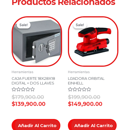
Productos Relacionados
Original
Current
Original
Current
Sale!
Sale!
Sale!
Sale!
price
price
price
price
was:
is:
was:
is:
$179,900.00.
$139,900.00.
$199,900.0
$149,900.
Herramientas
Herramientas
CAJA FUERTE 18X28X18
LIJADORA ORBITAL
DIGITAL + DOS LLAVES
EINHELL
Valorado
$
179,900.00
Valorado
$
199,900.00
en
en
$
139,900.00
$
149,900.00
0
0
de
de
5
5
Añadir Al Carrito
Añadir Al Carrito