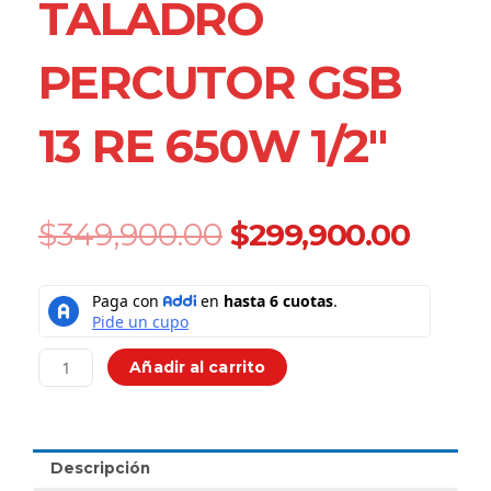
TALADRO
PERCUTOR GSB
13 RE 650W 1/2″
Original
Curr
$
349,900.00
$
299,900.00
price
price
was:
is:
Taladro
$349,900.00.
$299,
Percutor
GSB
13
Añadir al carrito
RE
650W
1/2"
cantidad
Descripción