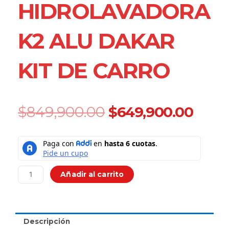
HIDROLAVADORA
K2 ALU DAKAR
KIT DE CARRO
Original
Curr
$
849,900.00
$
649,900.00
price
price
was:
is:
Hidrolavadora
$849,900.00.
$649
K2
Alu
Dakar
Añadir al carrito
Kit
De
Carro
cantidad
Descripción