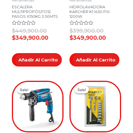
Herramientas
Herramientas
ESCALERA
HIDROLAVADORA
MULTIPROPÓSITO12
KARCHER K1 1450 PSI
PASOS X150KG 3.50MTS
1200W
Valorado
$
449,900.00
Valorado
$
399,900.00
en
en
$
349,900.00
$
349,900.00
0
0
de
de
5
5
Añadir Al Carrito
Añadir Al Carrito
Original
Current
Original
Current
Sale!
Sale!
Sale!
Sale!
price
price
price
price
was:
is:
was:
is:
$349,900.00.
$299,900.00.
$149,900.
$119,900.0