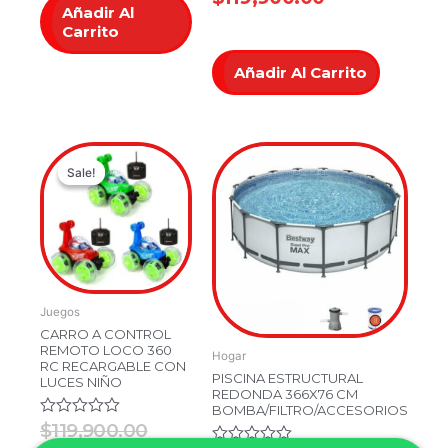
Añadir Al
de
Carrito
5
Añadir Al Carrito
Original
Current
Sale!
Sale!
price
price
was:
is:
$119,900.00.
$79,900.00.
Juegos
CARRO A CONTROL
REMOTO LOCO 360
Hogar
RC RECARGABLE CON
PISCINA ESTRUCTURAL
LUCES NIÑO
REDONDA 366X76 CM
BOMBA/FILTRO/ACCESORIOS
Valorado
$
119,900.00
en