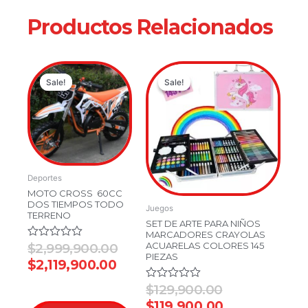
Productos Relacionados
Current
Original
Original
Current
Sale!
Sale!
Sale!
Sale!
price
price
price
price
is:
was:
was:
is:
$2,119,900.00.
$2,999,900.00.
$129,900.00.
$119,900.00.
Deportes
MOTO CROSS 60CC
DOS TIEMPOS TODO
Juegos
TERRENO
SET DE ARTE PARA NIÑOS
MARCADORES CRAYOLAS
ACUARELAS COLORES 145
Valorado
$
2,999,900.00
PIEZAS
en
$
2,119,900.00
0
de
5
Valorado
$
129,900.00
en
$
119,900.00
0