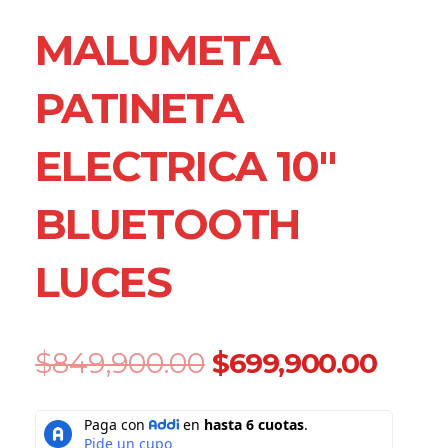
MALUMETA
PATINETA
ELECTRICA 10″
BLUETOOTH
LUCES
Original
Curr
$
849,900.00
$
699,900.00
price
price
was:
is:
Malumeta
$849,900.00.
$699
Patineta