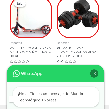
Sale!
Sale!
price
price
was:
is:
$349,900.00.
$199,900.00.
Deportes
Deportes
PATINETA SCOOTER PARA
KIT MANCUERNAS
ADULTOS Y NIÑOS HASTA
TERMOFORRADAS PESAS
80 KILOS
20 KILOS 12 DISCOS
Valorado
$
349,900.00
Valorado
$
129,900.00
en
en
$
199,900.00
0
0
de
de
5
5
Añadir Al Carrito
Añadir Al Carrito
¡Hola! Tienes un mensaje de Mundo
Tecnológico Express