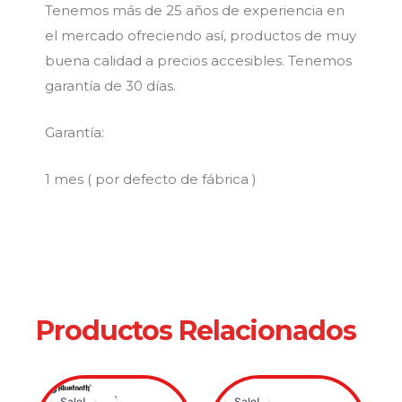
Tenemos más de 25 años de experiencia en
el mercado ofreciendo así, productos de muy
buena calidad a precios accesibles. Tenemos
garantía de 30 días.
Garantía:
1 mes ( por defecto de fábrica )
Productos Relacionados
Original
Current
Original
Current
Sale!
Sale!
Sale!
Sale!