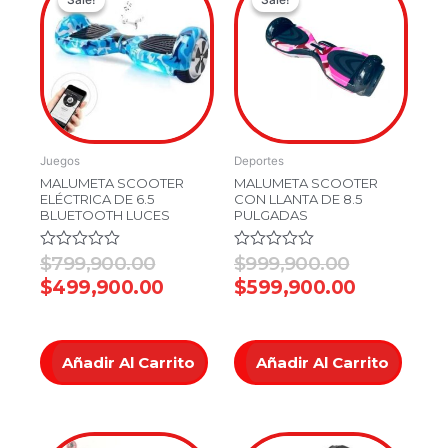
price
price
price
price
was:
is:
was:
is:
$799,900.00.
$499,900.00.
$999,900.
$599,900
Juegos
Deportes
MALUMETA SCOOTER
MALUMETA SCOOTER
ELÉCTRICA DE 6.5
CON LLANTA DE 8.5
BLUETOOTH LUCES
PULGADAS
Valorado
$
799,900.00
Valorado
$
999,900.00
en
en
$
499,900.00
$
599,900.00
0
0
de
de
5
5
Añadir Al Carrito
Añadir Al Carrito
Original
Current