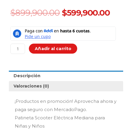
Original
Curre
$
899,900.00
$
599,900.00
price
price
was:
is:
Patineta
$899,900.00.
$599,
Scooter
Eléctrica
Mediana
Añadir al carrito
para
Niñas
y
Niños
Descripción
cantidad
Valoraciones (0)
¡Productos en promoción! Aprovecha ahora y
paga seguro con MercadoPago.
Patineta Scooter Eléctrica Mediana para
Niñas y Niños