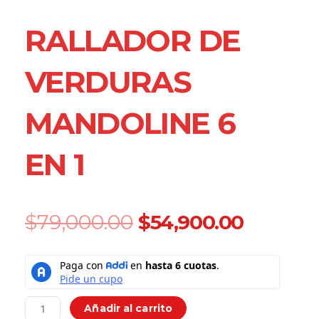
RALLADOR DE
VERDURAS
MANDOLINE 6
EN 1
Original
Current
$
79,000.00
$
54,900.00
price
price
was:
is:
Rallador
$79,000.00.
$54,900
De
Verduras
Mandoline
Añadir al carrito
6