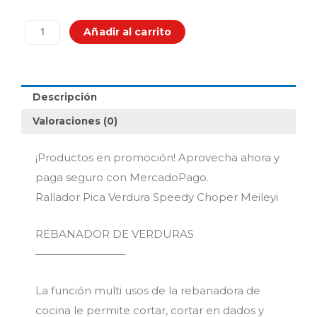
price
price
was:
is:
Rallador
$64,900.00.
$34,900
Añadir al carrito
Pica
Verdura
Speedy
Choper
Descripción
Meileyi
cantidad
Valoraciones (0)
¡Productos en promoción! Aprovecha ahora y
paga seguro con MercadoPago.
Rallador Pica Verdura Speedy Choper Meileyi
REBANADOR DE VERDURAS
————————–
La función multi usos de la rebanadora de
cocina le permite cortar, cortar en dados y