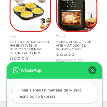
is:
was:
was:
is:
$59,900.00.
$129,900.00.
$549,900.
$469,900
Hogar
Cocina
SARTÉN MULTIUSOS 4 EN 1
HORNO FREIDORA DE
HAMBURGUESAS
AIRE MULTIUSO 12 L
HUEVOS SARTÉN DE
SCHAFFHAUSEN
CUATRO AGUJEROS
Valorado
$
549,900.00
en
Valorado
$
129,900.00
$
469,900.00
0
en
$
59,900.00
de
0
5
de
5
Añadir Al Carrito
Añadir Al Carrito
¡Hola! Tienes un mensaje de Mundo
Tecnológico Express