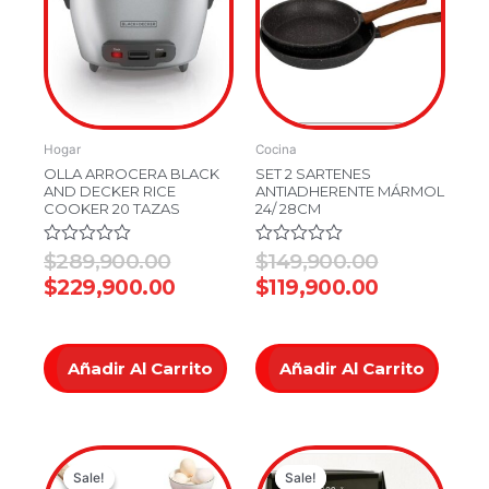
was:
is:
was:
is:
$289,900.00.
$229,900.00.
$149,900.
$119,900.0
Hogar
Cocina
OLLA ARROCERA BLACK
SET 2 SARTENES
AND DECKER RICE
ANTIADHERENTE MÁRMOL
COOKER 20 TAZAS
24/ 28CM
Valorado
$
289,900.00
Valorado
$
149,900.00
en
en
$
229,900.00
$
119,900.00
0
0
de
de
5
5
Añadir Al Carrito
Añadir Al Carrito
Current
Original
Original
Current
Sale!
Sale!
Sale!
Sale!
price
price
price
price