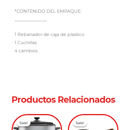
*CONTENIDO DEL EMPAQUE:
______________
1 Rebanador de caja de plastico
1 Cuchillas
4 cambios
Productos Relacionados
Original
Current
Original
Current
Sale!
Sale!
Sale!
Sale!
price
price
price
price