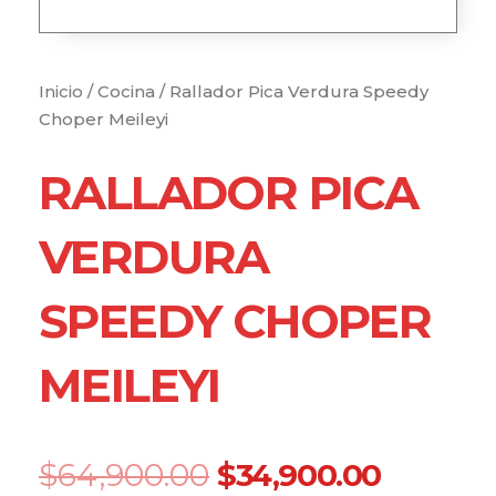
Inicio
/
Cocina
/ Rallador Pica Verdura Speedy
Choper Meileyi
RALLADOR PICA
VERDURA
SPEEDY CHOPER
MEILEYI
Original
Curren
$
64,900.00
$
34,900.00