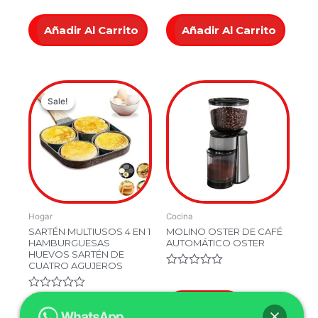
5
5
Añadir Al Carrito
Añadir Al Carrito
Current
Original
Sale!
Sale!
price
price
is:
was:
$59,900.00.
$129,900.00.
Hogar
Cocina
SARTÉN MULTIUSOS 4 EN 1
MOLINO OSTER DE CAFÉ
HAMBURGUESAS
AUTOMÁTICO OSTER
HUEVOS SARTÉN DE
CUATRO AGUJEROS
Valorado
en
0
Valorado
$
129,900.00
Leer Más
de
en
$
59,900.00
5