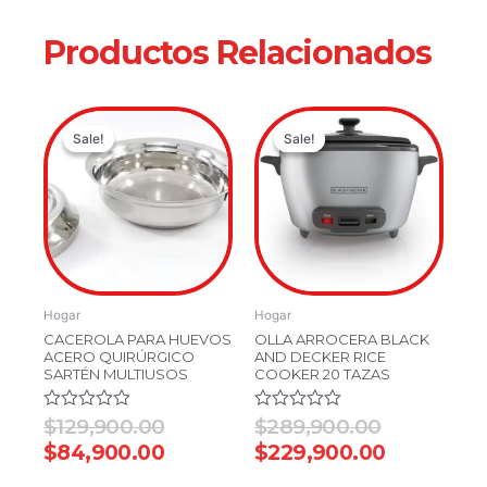
Productos Relacionados
Current
Original
Original
Current
Sale!
Sale!
Sale!
Sale!
price
price
price
price
is:
was:
was:
is:
$84,900.00.
$129,900.00.
$289,900.
$229,900.
Hogar
Hogar
CACEROLA PARA HUEVOS
OLLA ARROCERA BLACK
ACERO QUIRÚRGICO
AND DECKER RICE
SARTÉN MULTIUSOS
COOKER 20 TAZAS
Valorado
$
129,900.00
Valorado
$
289,900.00
en
en
$
84,900.00
$
229,900.00
0
0
de
de