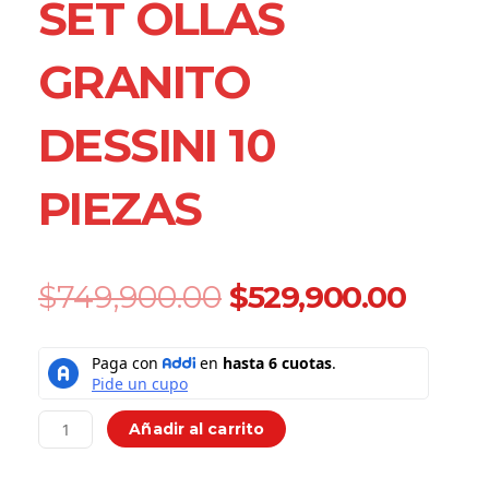
SET OLLAS
GRANITO
DESSINI 10
PIEZAS
Original
Curre
$
749,900.00
$
529,900.00
price
price
was:
is:
Set
$749,900.00.
$529,
Ollas
Granito
Dessini
Añadir al carrito
10
Piezas