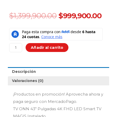
Original
Cur
$
1,399,900.00
$
999,900.00
price
pric
was:
is:
TV
$1,399,900.00.
$999
ONN
43"
Pulgadas
Añadir al carrito
4K
FHD
LED
Smart
Descripción
TV
MAGIS
Valoraciones (0)
Instalado
cantidad
¡Productos en promoción! Aprovecha ahora y
paga seguro con MercadoPago.
TV ONN 43″ Pulgadas 4K FHD LED Smart TV
MAGIS Instalado