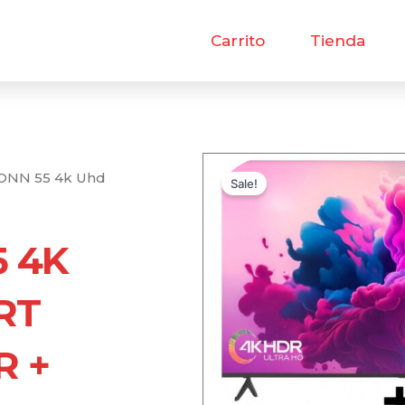
Carrito
Tienda
 ONN 55 4k Uhd
Sale!
5 4K
RT
R +