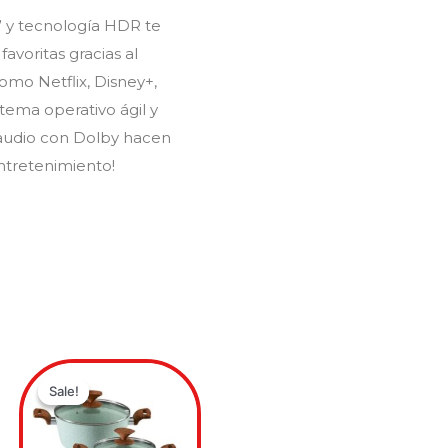
” y tecnología HDR te
favoritas gracias al
omo Netflix, Disney+,
tema operativo ágil y
 audio con Dolby hacen
entretenimiento!
Original
Current
price
price
Sale!
Sale!
was:
is:
0.
0.
$649,900.00.
$499,900.00.