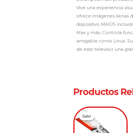
Vive una experiencia vis
ofrece imágenes llenas de 
dispositivo MAGIS inclui
Max y más. Controla func
amigable como Linux. Su 
de este televisor una gra
Productos Re
Original
Current
price
price
Sale!
Sale!
was:
is:
$249,900
$159,900