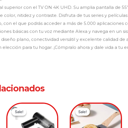
ual superior con el TV ON 4K UHD. Su amplia pantalla de 55
color, nitidez y contraste. Disfruta de tus series y películas 
do, con el que podrás acceder a más de 5.000 aplicaciones c
iones básicas con tu voz mediante Alexa y navega en un sis
diseño plano, conectividad versátil y excelente calidad de
n elección para tu hogar. ¡Cómpralo ahora y dale vida a tu 
lacionados
Original
Current
Original
Current
price
price
price
price
Sale!
Sale!
Sale!
Sale!
was:
is:
was:
is:
.00.
.00.
$59,900.00.
$39,900.00.
$99,900.0
$54,900.0