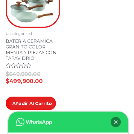
Uncategorized
BATERÍA CERAMICA
GRANITO COLOR
MENTA 7 PIEZAS CON
TAPAVIDRIO
Valorado
$
649,900.00
en
$
499,900.00
0
de
5
Añadir Al Carrito