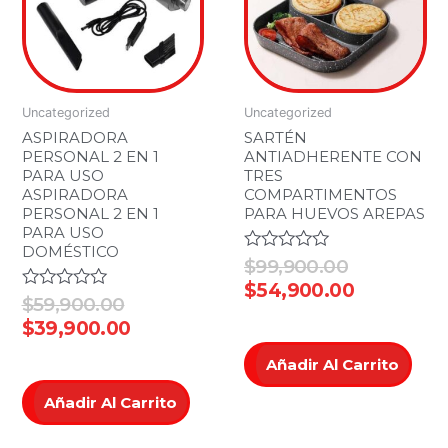
Uncategorized
Uncategorized
ASPIRADORA
SARTÉN
PERSONAL 2 EN 1
ANTIADHERENTE CON
PARA USO
TRES
ASPIRADORA
COMPARTIMENTOS
PERSONAL 2 EN 1
PARA HUEVOS AREPAS
PARA USO
DOMÉSTICO
Valorado
$
99,900.00
en
$
54,900.00
0
Valorado
$
59,900.00
de
en
$
39,900.00
5
0
de
Añadir Al Carrito
5
Añadir Al Carrito