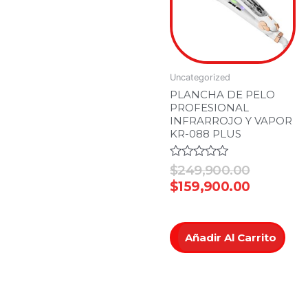
Uncategorized
PLANCHA DE PELO
PROFESIONAL
INFRARROJO Y VAPOR
KR-088 PLUS
Valorado
$
249,900.00
en
$
159,900.00
0
de
5
Añadir Al Carrito