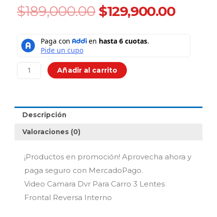
Original
Curre
$
189,000.00
$
129,900.00
price
price
was:
is:
Video
$189,000.00.
$129,9
Camara
Dvr
Para
Añadir al carrito
Carro
3
Lentes
Frontal
Descripción
Reversa
Interno
Valoraciones (0)
cantidad
¡Productos en promoción! Aprovecha ahora y
paga seguro con MercadoPago.
Video Camara Dvr Para Carro 3 Lentes
Frontal Reversa Interno