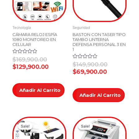
Tecnología
Seguridad
CÁMARA RELOJ ESPÍA
BASTON CON TASER TIPO
1080 MONITOREO EN
TAMBO LINTERNA
CELULAR
DEFENSA PERSONAL 3 EN
1
Valorado
$
169,900.00
en
Valorado
$
149,900.00
$
129,900.00
0
en
$
69,900.00
de
0
5
de
5
Añadir Al Carrito
Añadir Al Carrito
Original
Current
Original
Current
Sale!
Sale!
Sale!
Sale!
price
price
price
price
was:
is:
was:
is: