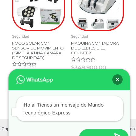
$69,900.00.
$49,900.00.
$349,900.
$299,900
Seguridad
Seguridad
FOCO SOLAR CON
MAQUINA CONTADORA
SENSOR DE MOVIMIENTO
DE BILLETES BILL
( SIMULA A UNA CAMARA
COUNTER
DE SEGURIDAD)
Valorado
$
349,900.00
en
Valorado
$
69,900.00
$
299,900.00
0
en
$
49,900.00
de
0
5
de
5
Añadir Al Carrito
Añadir Al Carrito
¡Hola! Tienes un mensaje de Mundo
Tecnológico Express
Copyright © 2026 Mundo Tecnológico Express | Powered by Mundo
Tecnológico Express