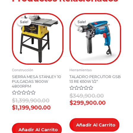
Original
Current
Original
Current
Sale!
Sale!
Sale!
Sale!
price
price
price
price
was:
is:
was:
is:
$1,399,900.00.
$1,199,900.00.
$349,900.
$299,900
Construcción
Herramientas
SIERRA MESA STANLEY 10
TALADRO PERCUTOR GSB
PULGADAS 1800W
13 RE 650W 1/2″
4800RPM
Valorado
$
349,900.00
en
Valorado
$
1,399,900.00
$
299,900.00
0
en
$
1,199,900.00
de
0
5
de
5
Añadir Al Carrito
Añadir Al Carrito